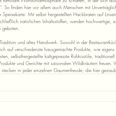
ine familiäre Wohlfühlatmosphäre zu schaffen, in der sich au
“. So finden hier vor allem auch Menschen mit Unverträglic
 Speisekarte. Mit selbst hergestellten Hackbraten auf Linse
chließlich natürlichen Inhaltsstoffen, werden hochwertige, 
en geboten.
 Tradition und altes Handwerk. Sowohl in der Restaurantküc
ch auf verschiedenste hausgemachte Produkte, wie eigens f
ten, selbsthergestellte kaltgepresste Rohkostöle, traditionell 
Produkte und Gerichte mit saisonalen Wildkräutern freuen. Vi
 stecken in jeder einzelnen Gaumenfreude, die hier gezaub