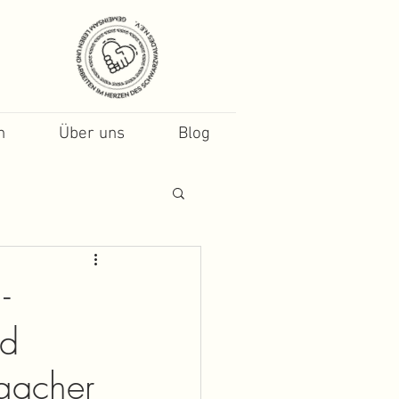
n
Über uns
Blog
-
nd
igacher