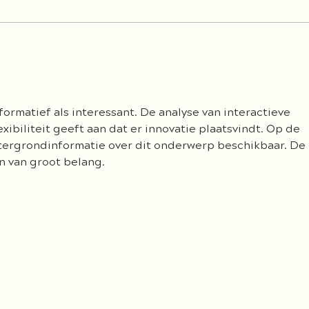
Wir feiern unser Dreijähriges...
Gehe
Ölvor
formatief als interessant. De analyse van interactieve 
xibiliteit geeft aan dat er innovatie plaatsvindt. Op de 
tergrondinformatie over dit onderwerp beschikbaar. De 
 van groot belang.