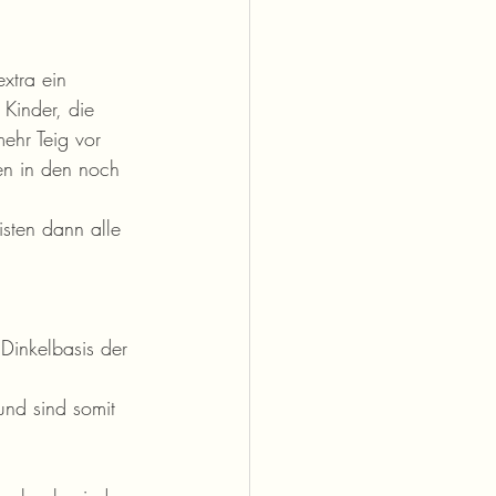
xtra ein 
Kinder, die 
ehr Teig vor 
en in den noch 
sten dann alle 
Dinkelbasis der 
und sind somit 