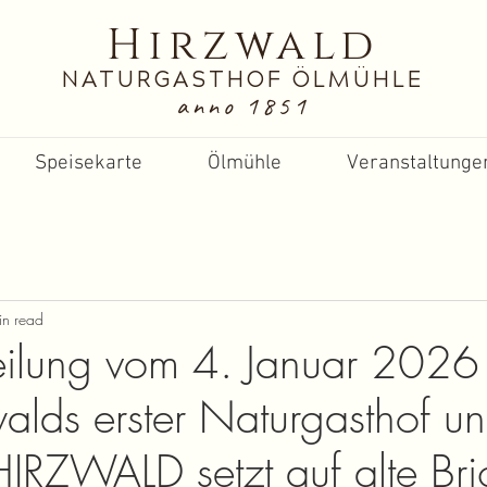
Hirzwald
NATURGASTHOF ÖLMÜHLE
anno 1851
Speisekarte
Ölmühle
Veranstaltunge
in read
teilung vom 4. Januar 2026 
lds erster Naturgasthof u
IRZWALD setzt auf alte Br