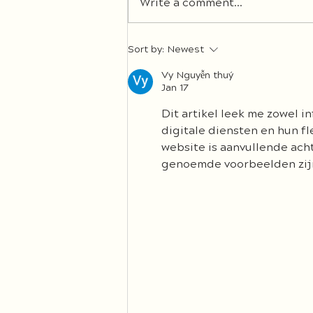
Write a comment...
Ein Rohkost- Seminar der
Sort by:
Newest
besonderen Art...
Vy Nguyễn thuý
Jan 17
Dit artikel leek me zowel in
digitale diensten en hun fle
website is aanvullende ach
genoemde voorbeelden zijn