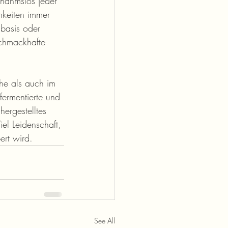
snahmslos jeder 
hkeiten immer 
nbasis oder 
schmackhafte 
he als auch im 
ermentierte und 
hergestelltes 
el Leidenschaft, 
ert wird.
See All