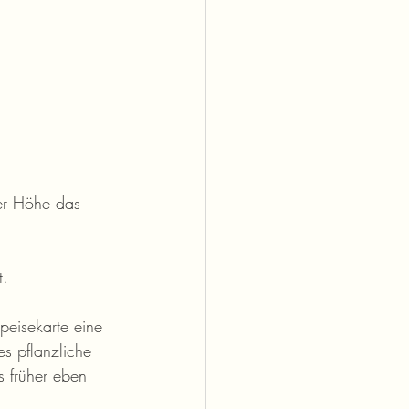
er Höhe das 
t.
eisekarte eine 
s pflanzliche 
s früher eben 