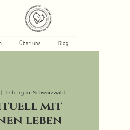
n
Über uns
Blog
 |  
Triberg im Schwarzwald
ituell mit
nen leben