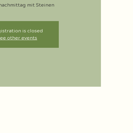
nachmittag mit Steinen
istration is closed
ee other events