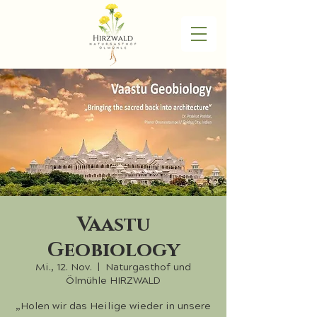
Vaastu
Geobiology
Mi., 12. Nov.
  |  
Naturgasthof und
Ölmühle HIRZWALD
„Holen wir das Heilige wieder in unsere