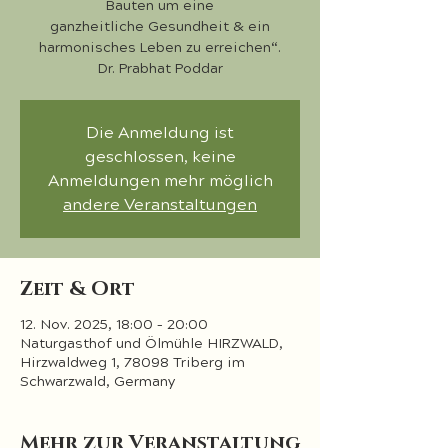
Bauten um eine
ganzheitliche Gesundheit & ein
harmonisches Leben zu erreichen“.
Dr. Prabhat Poddar
Die Anmeldung ist
geschlossen, keine
Anmeldungen mehr möglich
andere Veranstaltungen
Zeit & Ort
12. Nov. 2025, 18:00 – 20:00
Naturgasthof und Ölmühle HIRZWALD,
Hirzwaldweg 1, 78098 Triberg im
Schwarzwald, Germany
Mehr zur Veranstaltung