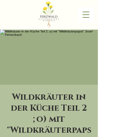
Wildkräuter in
der Küche Teil 2
;o) mit
"Wildkräuterpaps