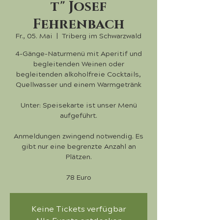
t" Josef
Fehrenbach
Fr., 05. Mai
  |  
Triberg im Schwarzwald
4-Gänge-Naturmenü mit Aperitif und
begleitenden Weinen oder
begleitenden alkoholfreie Cocktails,
Quellwasser und einem Warmgetränk
Unter: Speisekarte ist unser Menü
aufgeführt.
Anmeldungen zwingend notwendig. Es
gibt nur eine begrenzte Anzahl an
Plätzen.
78 Euro
Keine Tickets verfügbar