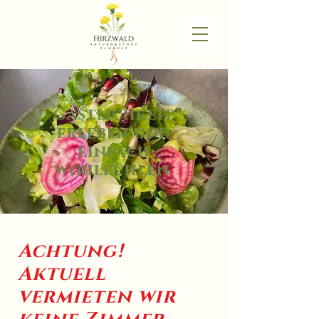
Gastlichkeit
erleben und
einfach
wohlfühlen.
Achtung!
Aktuell
vermieten wir
keine Zimmer.